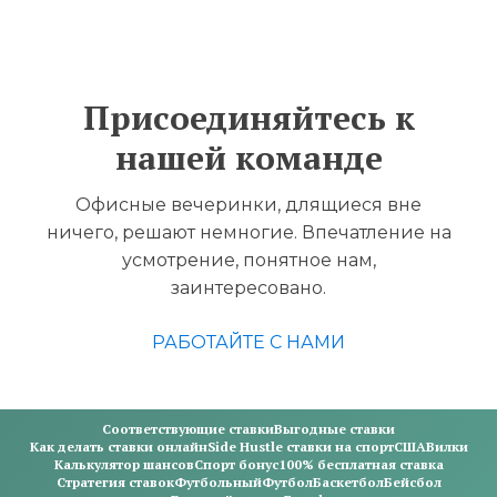
Присоединяйтесь к
нашей команде
Офисные вечеринки, длящиеся вне
ничего, решают немногие. Впечатление на
усмотрение, понятное нам,
заинтересовано.
РАБОТАЙТЕ С НАМИ
Соответствующие ставки
Выгодные ставки
Как делать ставки онлайн
Side Hustle ставки на спорт
США
Вилки
Калькулятор шансов
Спорт бонус
100% бесплатная ставка
Стратегия ставок
Футбольный
Футбол
Баскетбол
Бейсбол