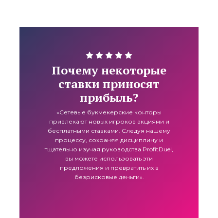
Почему некоторые
ставки приносят
прибыль?
«Сетевые букмекерские конторы
привлекают новых игроков акциями и
бесплатными ставками. Следуя нашему
процессу, сохраняя дисциплину и
тщательно изучая руководства ProfitDuel,
вы можете использовать эти
предложения и превратить их в
безрисковые деньги».