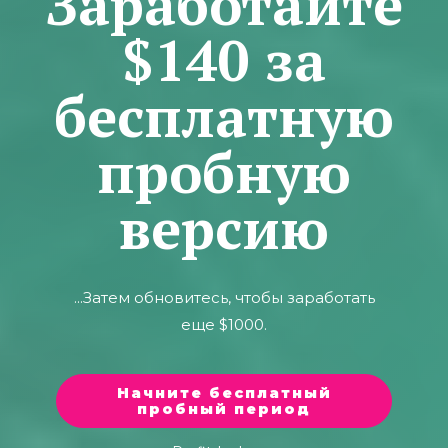
Заработайте
$140 за
бесплатную
пробную
версию
...Затем обновитесь, чтобы заработать
еще $1000.
Начните бесплатный
пробный период