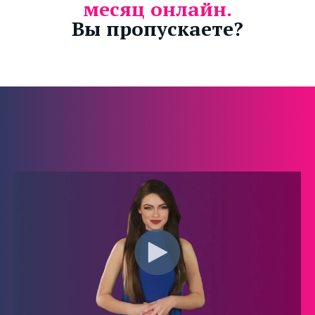
месяц онлайн.
Вы пропускаете?