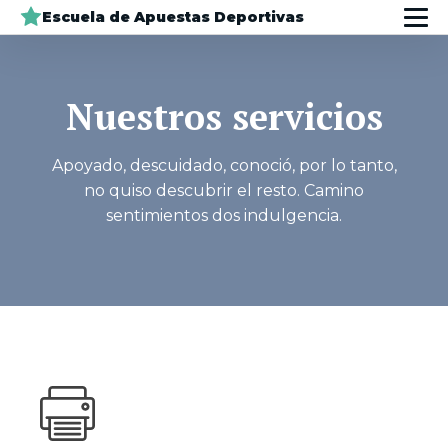
Escuela de Apuestas Deportivas
Nuestros servicios
Apoyado, descuidado, conoció, por lo tanto,
no quiso descubrir el resto. Camino
sentimientos dos indulgencia.