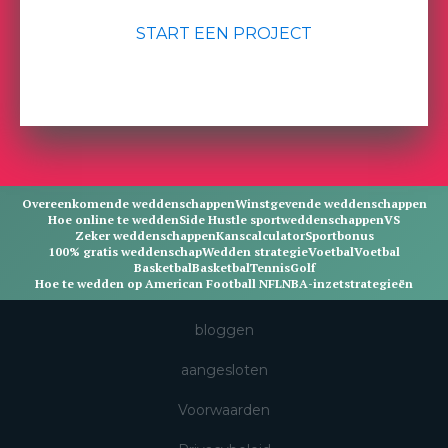
START EEN PROJECT
Overeenkomende weddenschappen
Winstgevende weddenschappen
Hoe online te wedden
Side Hustle sportweddenschappen
VS
Zeker weddenschappen
Kanscalculator
Sportbonus
100% gratis weddenschap
Wedden strategie
Voetbal
Voetbal
Basketbal
Basketbal
Tennis
Golf
Hoe te wedden op American Football NFL
NBA-inzetstrategieën
bloggen
aangesloten
Voorwaarden