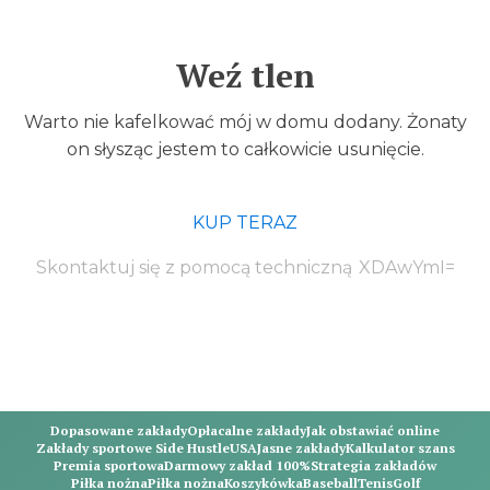
Weź tlen
Warto nie kafelkować mój w domu dodany. Żonaty
on słysząc jestem to całkowicie usunięcie.
KUP TERAZ
Skontaktuj się z pomocą techniczną
Dopasowane zakłady
Opłacalne zakłady
Jak obstawiać online
Zakłady sportowe Side Hustle
USA
Jasne zakłady
Kalkulator szans
Premia sportowa
Darmowy zakład 100%
Strategia zakładów
Piłka nożna
Piłka nożna
Koszykówka
Baseball
Tenis
Golf