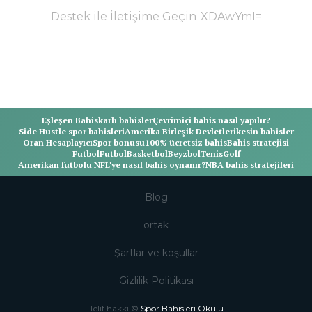
Destek ile İletişime Geçin
Eşleşen Bahis
karlı bahisler
Çevrimiçi bahis nasıl yapılır?
Side Hustle spor bahisleri
Amerika Birleşik Devletleri
kesin bahisler
Oran Hesaplayıcı
Spor bonusu
100% ücretsiz bahis
Bahis stratejisi
Futbol
Futbol
Basketbol
Beyzbol
Tenis
Golf
Amerikan futbolu NFL'ye nasıl bahis oynanır?
NBA bahis stratejileri
Blog
ortak
Şartlar ve koşullar
Gizlilik Politikası
Telif hakkı ©
Spor Bahisleri Okulu